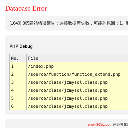
Database Error
(1040) 365建站错误警告：连接数据库失败，可能的原因：1、数
PHP Debug
No.
File
1
/index.php
2
/source/function/function_extend.php
3
/source/class/jzmysql.class.php
4
/source/class/jzmysql.class.php
5
/source/class/jzmysql.class.php
6
/source/class/jzmysql.class.php
www.365jz.com
已经将此