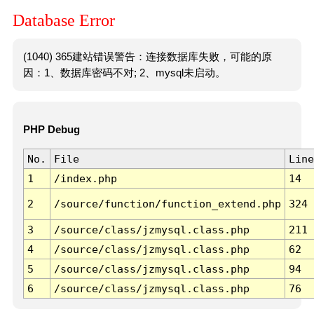
Database Error
(1040) 365建站错误警告：连接数据库失败，可能的原
因：1、数据库密码不对; 2、mysql未启动。
PHP Debug
No.
File
Line
1
/index.php
14
2
/source/function/function_extend.php
324
3
/source/class/jzmysql.class.php
211
4
/source/class/jzmysql.class.php
62
5
/source/class/jzmysql.class.php
94
6
/source/class/jzmysql.class.php
76