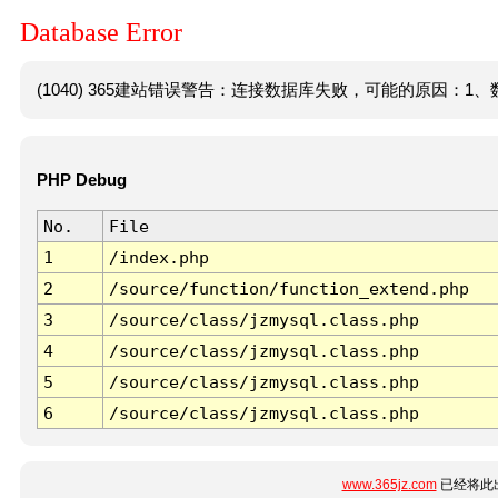
Database Error
(1040) 365建站错误警告：连接数据库失败，可能的原因：1、数
PHP Debug
No.
File
1
/index.php
2
/source/function/function_extend.php
3
/source/class/jzmysql.class.php
4
/source/class/jzmysql.class.php
5
/source/class/jzmysql.class.php
6
/source/class/jzmysql.class.php
www.365jz.com
已经将此