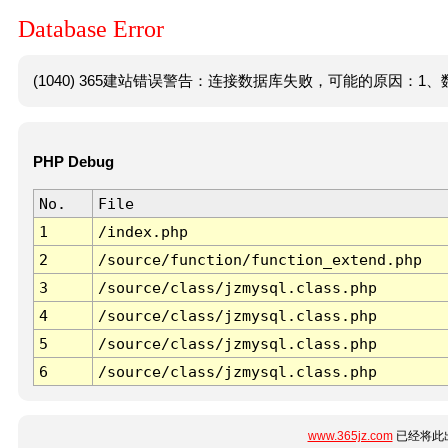
Database Error
(1040) 365建站错误警告：连接数据库失败，可能的原因：1、数
PHP Debug
No.
File
1
/index.php
2
/source/function/function_extend.php
3
/source/class/jzmysql.class.php
4
/source/class/jzmysql.class.php
5
/source/class/jzmysql.class.php
6
/source/class/jzmysql.class.php
www.365jz.com
已经将此