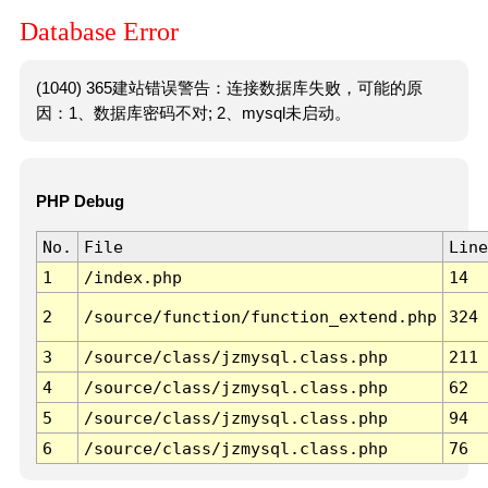
Database Error
(1040) 365建站错误警告：连接数据库失败，可能的原
因：1、数据库密码不对; 2、mysql未启动。
PHP Debug
No.
File
Line
1
/index.php
14
2
/source/function/function_extend.php
324
3
/source/class/jzmysql.class.php
211
4
/source/class/jzmysql.class.php
62
5
/source/class/jzmysql.class.php
94
6
/source/class/jzmysql.class.php
76