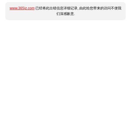
www.365jz.com
已经将此出错信息详细记录, 由此给您带来的访问不便我
们深感歉意.