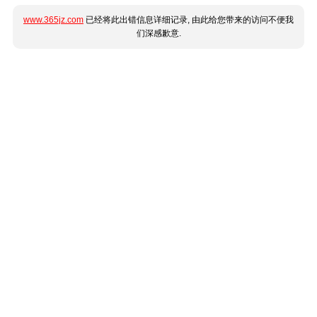
www.365jz.com
已经将此出错信息详细记录, 由此给您带来的访问不便我
们深感歉意.