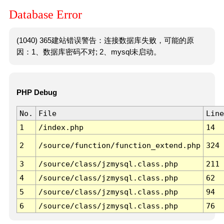
Database Error
(1040) 365建站错误警告：连接数据库失败，可能的原
因：1、数据库密码不对; 2、mysql未启动。
PHP Debug
No.
File
Line
1
/index.php
14
2
/source/function/function_extend.php
324
3
/source/class/jzmysql.class.php
211
4
/source/class/jzmysql.class.php
62
5
/source/class/jzmysql.class.php
94
6
/source/class/jzmysql.class.php
76