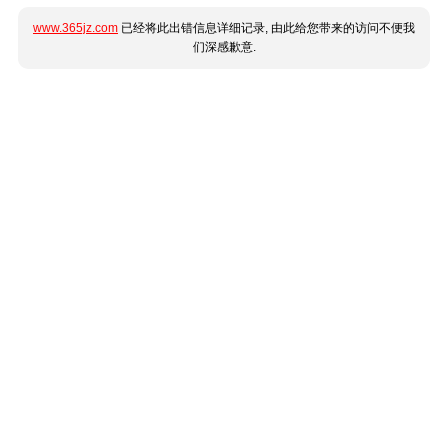
www.365jz.com
已经将此出错信息详细记录, 由此给您带来的访问不便我
们深感歉意.