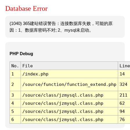
Database Error
(1040) 365建站错误警告：连接数据库失败，可能的原
因：1、数据库密码不对; 2、mysql未启动。
PHP Debug
No.
File
Line
1
/index.php
14
2
/source/function/function_extend.php
324
3
/source/class/jzmysql.class.php
211
4
/source/class/jzmysql.class.php
62
5
/source/class/jzmysql.class.php
94
6
/source/class/jzmysql.class.php
76