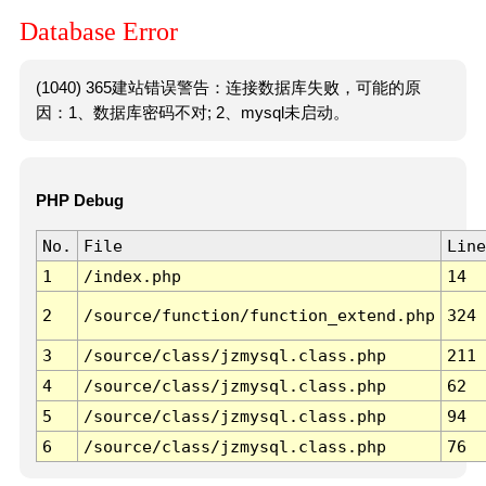
Database Error
(1040) 365建站错误警告：连接数据库失败，可能的原
因：1、数据库密码不对; 2、mysql未启动。
PHP Debug
No.
File
Line
1
/index.php
14
2
/source/function/function_extend.php
324
3
/source/class/jzmysql.class.php
211
4
/source/class/jzmysql.class.php
62
5
/source/class/jzmysql.class.php
94
6
/source/class/jzmysql.class.php
76