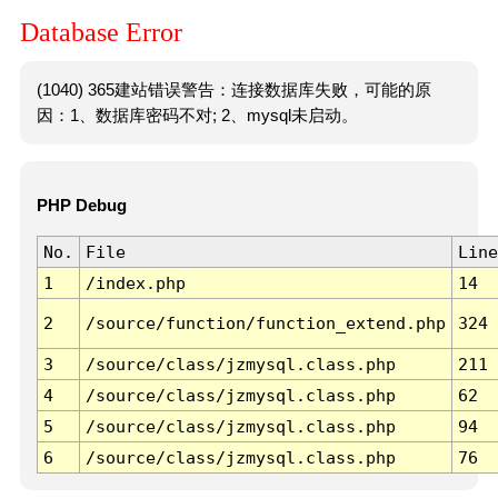
Database Error
(1040) 365建站错误警告：连接数据库失败，可能的原
因：1、数据库密码不对; 2、mysql未启动。
PHP Debug
No.
File
Line
1
/index.php
14
2
/source/function/function_extend.php
324
3
/source/class/jzmysql.class.php
211
4
/source/class/jzmysql.class.php
62
5
/source/class/jzmysql.class.php
94
6
/source/class/jzmysql.class.php
76