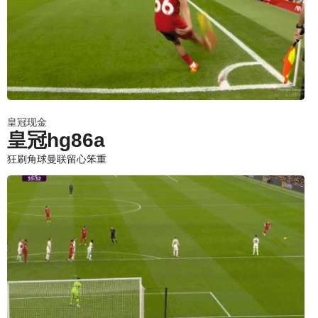
皇冠现金
皇冠hg86a
狂刷角球曼联留心笨重