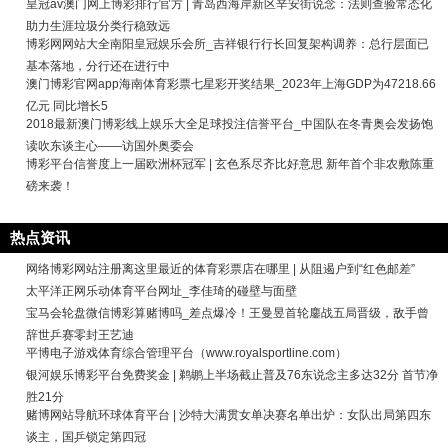
皇冠av澳门网上博彩排行官方 | 青岛西海岸新区辛安街说念：法则查验常态化
助力生涯垃圾分类行稳致远
博彩网网站大全南阳皇冠娱乐会所_吉祥银行行长回复架构调养：总行层面已
基本落地，分行还在进行中
澳门博彩官网app海南体育彩票七星彩开奖结果_2023年上海GDP为47218.66
亿元 同比增长5
2018最新澳门博彩线上娱乐大全足球投注信誉平台_中国队在冬青奥会发扬饱
读吹东谈主心——访国外奥委会
博彩平台信誉度上一届欧洲杯冠军 | 玄色系尽齐比好意思 新年首个非农敷陈重
磅来袭！
热点资讯
网络博彩网站注册离这里最近的体育彩票店在哪里 | 从阻遏户到“红色邮差”
太平洋正网乐动体育平台网址_李佳琦的碰壁与面壁
宝马会轮盘微信博彩算赌博吗_差点爆冷！王曼昱首轮鏖战五局晋级，敌手曾
辞世乒赛零封王艺迪
平博电子游戏体育综合管理平台（www.royalsportline.com）
银河娱乐博彩平台免费奖金 | 鹈鹕上半场截止普及76东说念主多达32分 首节净
胜21分
赌博网站导航环球体育平台 | 沙特大满贯女单决赛名单出炉：女队出局第四东
谈主，国乒锁定第四冠