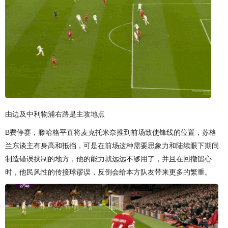
由边及中利物浦右路是主攻地点
B费停赛，滕哈格平直将麦克托米奈推到前场致使锋线的位置，苏格
兰东谈主有身高和抵挡，可是在前场这种需要思象力和陆续眼下期间
制造错误挟制的地方，他的能力就远远不够用了，并且在回撤留心
时，他民风性的传接球谬误，反倒会给本方队友带来更多的繁重。