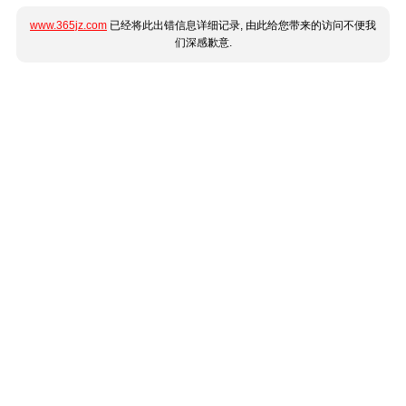
www.365jz.com
已经将此出错信息详细记录, 由此给您带来的访问不便我
们深感歉意.