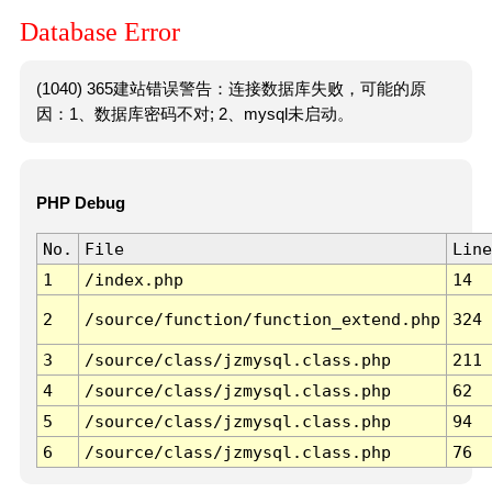
Database Error
(1040) 365建站错误警告：连接数据库失败，可能的原
因：1、数据库密码不对; 2、mysql未启动。
PHP Debug
No.
File
Line
1
/index.php
14
2
/source/function/function_extend.php
324
3
/source/class/jzmysql.class.php
211
4
/source/class/jzmysql.class.php
62
5
/source/class/jzmysql.class.php
94
6
/source/class/jzmysql.class.php
76