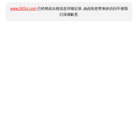
www.365jz.com
已经将此出错信息详细记录, 由此给您带来的访问不便我
们深感歉意.