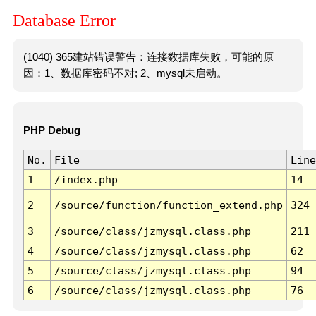
Database Error
(1040) 365建站错误警告：连接数据库失败，可能的原
因：1、数据库密码不对; 2、mysql未启动。
PHP Debug
No.
File
Line
1
/index.php
14
2
/source/function/function_extend.php
324
3
/source/class/jzmysql.class.php
211
4
/source/class/jzmysql.class.php
62
5
/source/class/jzmysql.class.php
94
6
/source/class/jzmysql.class.php
76