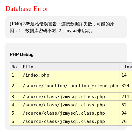
Database Error
(1040) 365建站错误警告：连接数据库失败，可能的原
因：1、数据库密码不对; 2、mysql未启动。
PHP Debug
No.
File
Line
1
/index.php
14
2
/source/function/function_extend.php
324
3
/source/class/jzmysql.class.php
211
4
/source/class/jzmysql.class.php
62
5
/source/class/jzmysql.class.php
94
6
/source/class/jzmysql.class.php
76