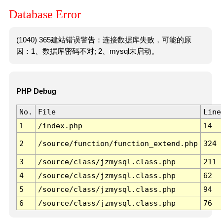
Database Error
(1040) 365建站错误警告：连接数据库失败，可能的原
因：1、数据库密码不对; 2、mysql未启动。
PHP Debug
No.
File
Line
1
/index.php
14
2
/source/function/function_extend.php
324
3
/source/class/jzmysql.class.php
211
4
/source/class/jzmysql.class.php
62
5
/source/class/jzmysql.class.php
94
6
/source/class/jzmysql.class.php
76