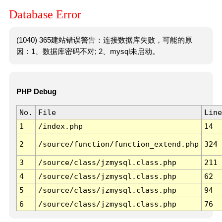
Database Error
(1040) 365建站错误警告：连接数据库失败，可能的原
因：1、数据库密码不对; 2、mysql未启动。
PHP Debug
No.
File
Line
1
/index.php
14
2
/source/function/function_extend.php
324
3
/source/class/jzmysql.class.php
211
4
/source/class/jzmysql.class.php
62
5
/source/class/jzmysql.class.php
94
6
/source/class/jzmysql.class.php
76