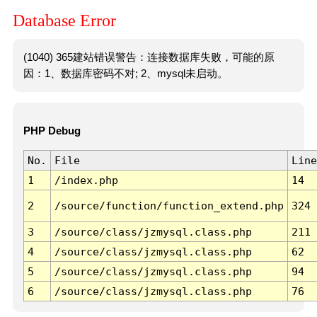
Database Error
(1040) 365建站错误警告：连接数据库失败，可能的原
因：1、数据库密码不对; 2、mysql未启动。
PHP Debug
No.
File
Line
1
/index.php
14
2
/source/function/function_extend.php
324
3
/source/class/jzmysql.class.php
211
4
/source/class/jzmysql.class.php
62
5
/source/class/jzmysql.class.php
94
6
/source/class/jzmysql.class.php
76