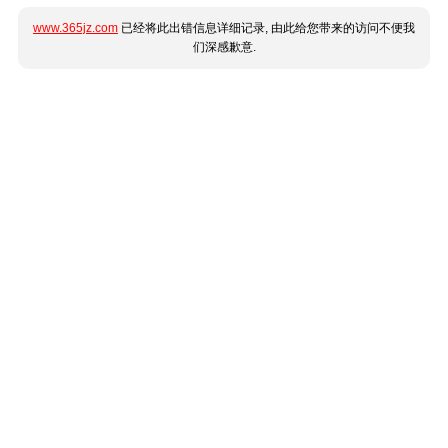
www.365jz.com
已经将此出错信息详细记录, 由此给您带来的访问不便我
们深感歉意.