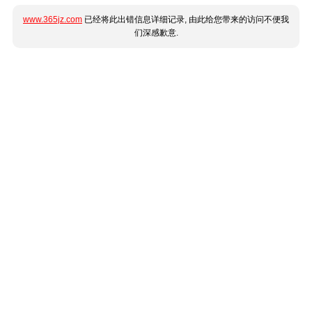
www.365jz.com
已经将此出错信息详细记录, 由此给您带来的访问不便我
们深感歉意.