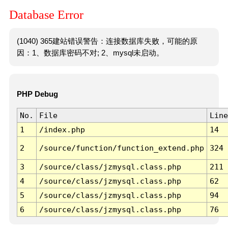
Database Error
(1040) 365建站错误警告：连接数据库失败，可能的原
因：1、数据库密码不对; 2、mysql未启动。
PHP Debug
No.
File
Line
1
/index.php
14
2
/source/function/function_extend.php
324
3
/source/class/jzmysql.class.php
211
4
/source/class/jzmysql.class.php
62
5
/source/class/jzmysql.class.php
94
6
/source/class/jzmysql.class.php
76