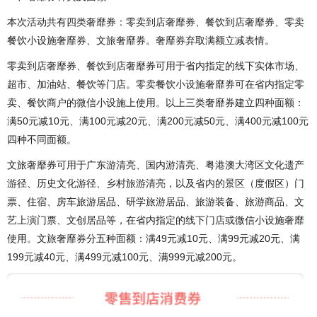
本次活动共有四类奢靡券：零卖到店奢靡券、餐饮到店奢靡券、零卖
餐饮小设施奢靡券、文旅奢靡券。奢靡券弃取满额立减表情。
零卖到店奢靡券、餐饮到店奢靡券可用于省内指定的线下实体市场、
超市、加油站、餐饮等门店。零卖餐饮小设施奢靡券可在省内指定零
卖、餐饮商户的微信小设施上使用。以上三类奢靡券建立四种面额：
满50元减10元、满100元减20元、满200元减50元、满400元减100元
四种不同面额。
文旅奢靡券可用于广东游清亮、国内游清亮、粤港澳大湾区文化遗产
游径、历史文化游径、乡村旅游清亮，以及省内的景区（度假区）门
票、住宿、房车旅游居品、研学旅游居品、旅游装备、旅游商品、文
艺上演门票、文创居品等，在省内指定的线下门店或微信小设施奢靡
使用。文旅奢靡券分五种面额：满49元减10元、满99元减20元、满
199元减40元、满499元减100元、满999元减200元。