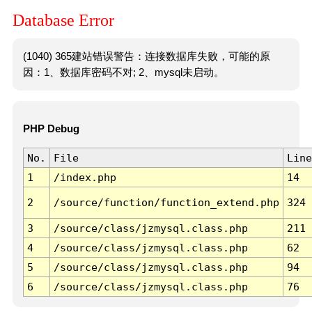
Database Error
(1040) 365建站错误警告：连接数据库失败，可能的原
因：1、数据库密码不对; 2、mysql未启动。
PHP Debug
No.
File
Line
1
/index.php
14
2
/source/function/function_extend.php
324
3
/source/class/jzmysql.class.php
211
4
/source/class/jzmysql.class.php
62
5
/source/class/jzmysql.class.php
94
6
/source/class/jzmysql.class.php
76