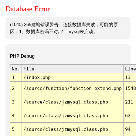
Database Error
(1040) 365建站错误警告：连接数据库失败，可能的原
因：1、数据库密码不对; 2、mysql未启动。
PHP Debug
No.
File
Line
1
/index.php
13
2
/source/function/function_extend.php
1548
3
/source/class/jzmysql.class.php
211
4
/source/class/jzmysql.class.php
62
5
/source/class/jzmysql.class.php
94