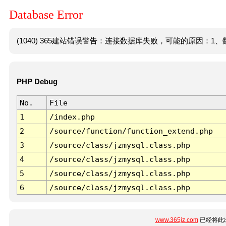
Database Error
(1040) 365建站错误警告：连接数据库失败，可能的原因：1、数
PHP Debug
No.
File
1
/index.php
2
/source/function/function_extend.php
3
/source/class/jzmysql.class.php
4
/source/class/jzmysql.class.php
5
/source/class/jzmysql.class.php
6
/source/class/jzmysql.class.php
www.365jz.com
已经将此