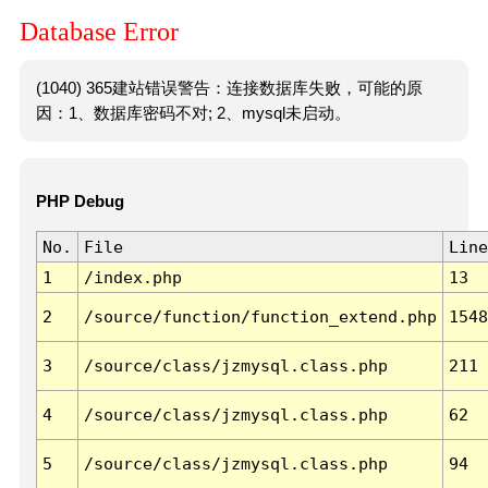
Database Error
(1040) 365建站错误警告：连接数据库失败，可能的原
因：1、数据库密码不对; 2、mysql未启动。
PHP Debug
No.
File
Line
1
/index.php
13
2
/source/function/function_extend.php
1548
3
/source/class/jzmysql.class.php
211
4
/source/class/jzmysql.class.php
62
5
/source/class/jzmysql.class.php
94