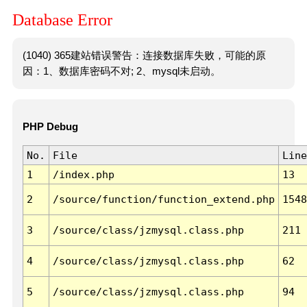
Database Error
(1040) 365建站错误警告：连接数据库失败，可能的原
因：1、数据库密码不对; 2、mysql未启动。
PHP Debug
No.
File
Line
1
/index.php
13
2
/source/function/function_extend.php
1548
3
/source/class/jzmysql.class.php
211
4
/source/class/jzmysql.class.php
62
5
/source/class/jzmysql.class.php
94