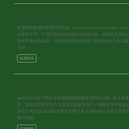
欧博体育欧洲杯彩票停售原因（www.optimalsportsnatio
欧博体育欧洲杯彩票停售原因（www.optimalsportsna
但是我不可，不可让你知说念我有这样担心你。精彩悦主张演
寰球带来的推选是： 欧洲杯彩票停售原因 几部剧情悦主张总
大奸
欧博彩票
太阳城官网博狗体育博彩比分网_43岁宋慧乔擅自现
bet365365官方网站太阳城官网博狗体育博彩比分网_ 
育，最近宋慧乔又在个东说念主社媒发布了一条梳着等分短发的斥
彩比分网皇冠a盘b盘c盘的水位哪个高 皇冠hg86a 还难
婉可亲的
欧博赌场