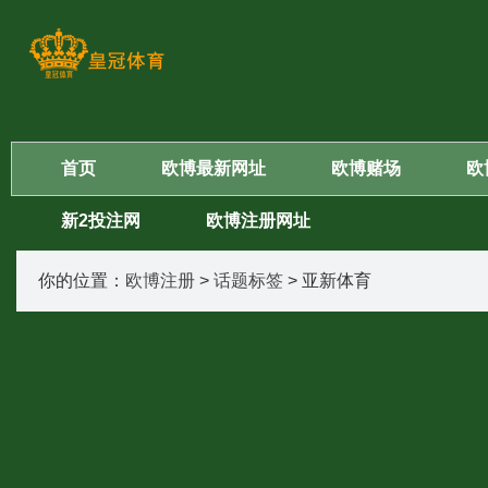
首页
欧博最新网址
欧博赌场
欧
新2投注网
欧博注册网址
你的位置：
欧博注册
>
话题标签
> 亚新体育