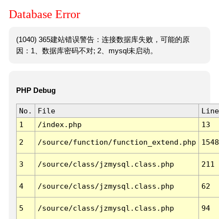
Database Error
(1040) 365建站错误警告：连接数据库失败，可能的原
因：1、数据库密码不对; 2、mysql未启动。
PHP Debug
No.
File
Line
1
/index.php
13
2
/source/function/function_extend.php
1548
3
/source/class/jzmysql.class.php
211
4
/source/class/jzmysql.class.php
62
5
/source/class/jzmysql.class.php
94