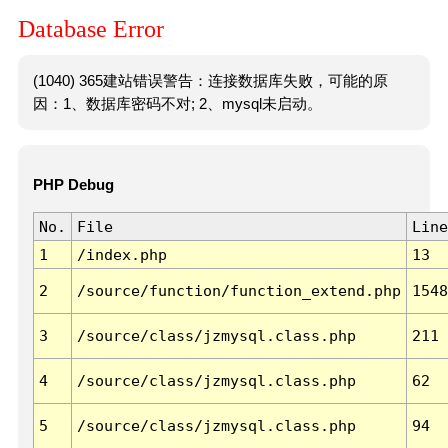
Database Error
(1040) 365建站错误警告：连接数据库失败，可能的原
因：1、数据库密码不对; 2、mysql未启动。
PHP Debug
No.
File
Line
1
/index.php
13
2
/source/function/function_extend.php
1548
3
/source/class/jzmysql.class.php
211
4
/source/class/jzmysql.class.php
62
5
/source/class/jzmysql.class.php
94