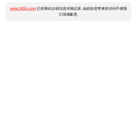
www.365jz.com
已经将此出错信息详细记录, 由此给您带来的访问不便我
们深感歉意.