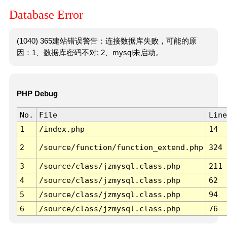
Database Error
(1040) 365建站错误警告：连接数据库失败，可能的原
因：1、数据库密码不对; 2、mysql未启动。
PHP Debug
No.
File
Line
1
/index.php
14
2
/source/function/function_extend.php
324
3
/source/class/jzmysql.class.php
211
4
/source/class/jzmysql.class.php
62
5
/source/class/jzmysql.class.php
94
6
/source/class/jzmysql.class.php
76