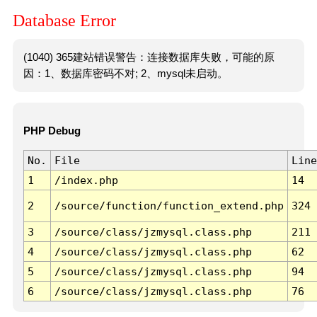
Database Error
(1040) 365建站错误警告：连接数据库失败，可能的原
因：1、数据库密码不对; 2、mysql未启动。
PHP Debug
No.
File
Line
1
/index.php
14
2
/source/function/function_extend.php
324
3
/source/class/jzmysql.class.php
211
4
/source/class/jzmysql.class.php
62
5
/source/class/jzmysql.class.php
94
6
/source/class/jzmysql.class.php
76