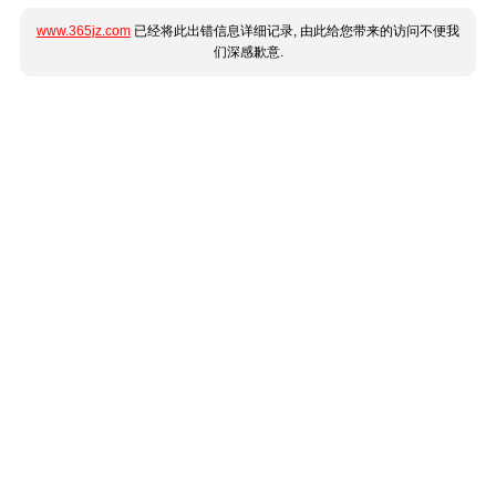
www.365jz.com
已经将此出错信息详细记录, 由此给您带来的访问不便我
们深感歉意.