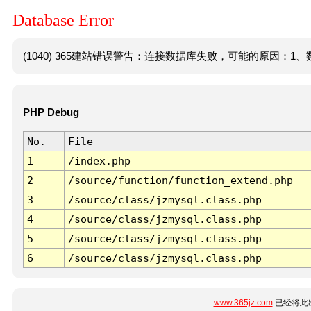
Database Error
(1040) 365建站错误警告：连接数据库失败，可能的原因：1、数
PHP Debug
No.
File
1
/index.php
2
/source/function/function_extend.php
3
/source/class/jzmysql.class.php
4
/source/class/jzmysql.class.php
5
/source/class/jzmysql.class.php
6
/source/class/jzmysql.class.php
www.365jz.com
已经将此