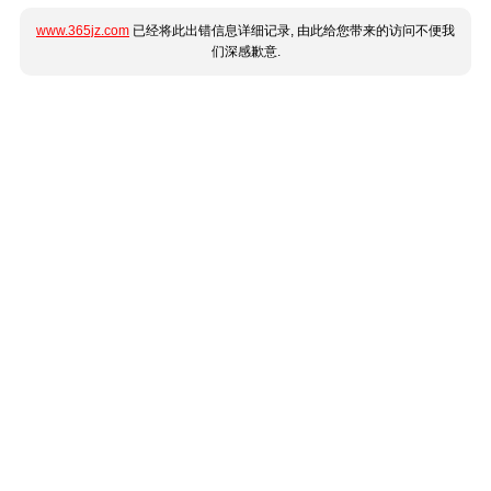
www.365jz.com
已经将此出错信息详细记录, 由此给您带来的访问不便我
们深感歉意.