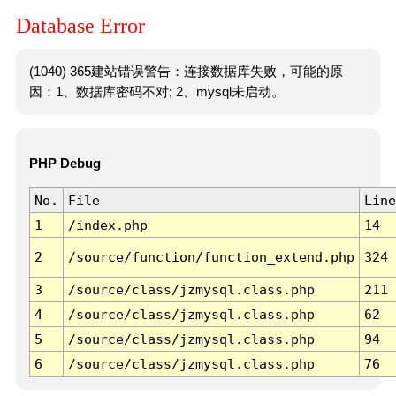
Database Error
(1040) 365建站错误警告：连接数据库失败，可能的原
因：1、数据库密码不对; 2、mysql未启动。
PHP Debug
No.
File
Line
1
/index.php
14
2
/source/function/function_extend.php
324
3
/source/class/jzmysql.class.php
211
4
/source/class/jzmysql.class.php
62
5
/source/class/jzmysql.class.php
94
6
/source/class/jzmysql.class.php
76