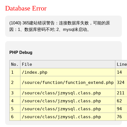
Database Error
(1040) 365建站错误警告：连接数据库失败，可能的原
因：1、数据库密码不对; 2、mysql未启动。
PHP Debug
No.
File
Line
1
/index.php
14
2
/source/function/function_extend.php
324
3
/source/class/jzmysql.class.php
211
4
/source/class/jzmysql.class.php
62
5
/source/class/jzmysql.class.php
94
6
/source/class/jzmysql.class.php
76