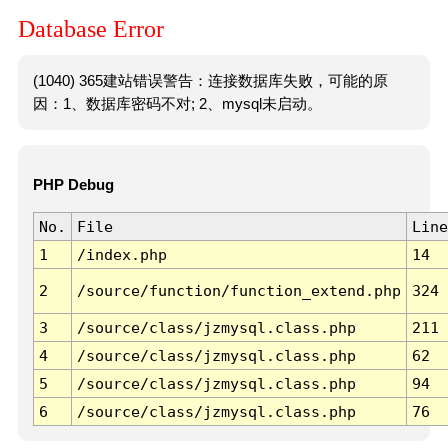
Database Error
(1040) 365建站错误警告：连接数据库失败，可能的原
因：1、数据库密码不对; 2、mysql未启动。
PHP Debug
No.
File
Line
1
/index.php
14
2
/source/function/function_extend.php
324
3
/source/class/jzmysql.class.php
211
4
/source/class/jzmysql.class.php
62
5
/source/class/jzmysql.class.php
94
6
/source/class/jzmysql.class.php
76