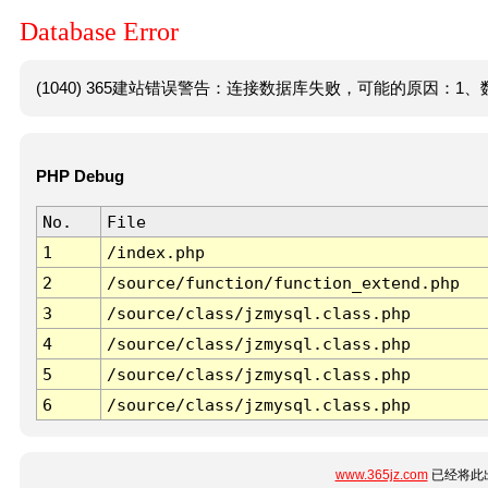
Database Error
(1040) 365建站错误警告：连接数据库失败，可能的原因：1、数
PHP Debug
No.
File
1
/index.php
2
/source/function/function_extend.php
3
/source/class/jzmysql.class.php
4
/source/class/jzmysql.class.php
5
/source/class/jzmysql.class.php
6
/source/class/jzmysql.class.php
www.365jz.com
已经将此