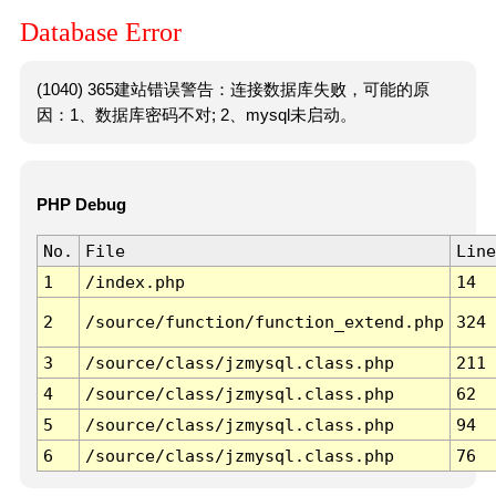
Database Error
(1040) 365建站错误警告：连接数据库失败，可能的原
因：1、数据库密码不对; 2、mysql未启动。
PHP Debug
No.
File
Line
1
/index.php
14
2
/source/function/function_extend.php
324
3
/source/class/jzmysql.class.php
211
4
/source/class/jzmysql.class.php
62
5
/source/class/jzmysql.class.php
94
6
/source/class/jzmysql.class.php
76