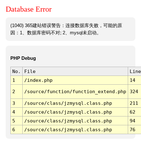
Database Error
(1040) 365建站错误警告：连接数据库失败，可能的原
因：1、数据库密码不对; 2、mysql未启动。
PHP Debug
No.
File
Line
1
/index.php
14
2
/source/function/function_extend.php
324
3
/source/class/jzmysql.class.php
211
4
/source/class/jzmysql.class.php
62
5
/source/class/jzmysql.class.php
94
6
/source/class/jzmysql.class.php
76