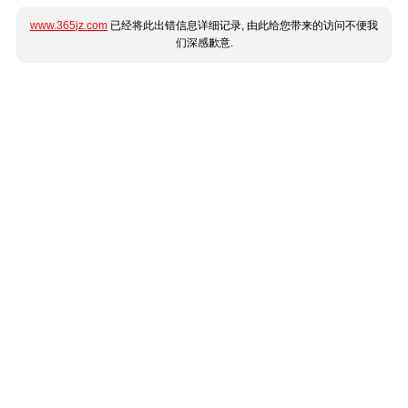
www.365jz.com
已经将此出错信息详细记录, 由此给您带来的访问不便我
们深感歉意.