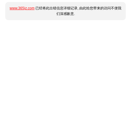
www.365jz.com
已经将此出错信息详细记录, 由此给您带来的访问不便我
们深感歉意.