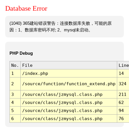
Database Error
(1040) 365建站错误警告：连接数据库失败，可能的原
因：1、数据库密码不对; 2、mysql未启动。
PHP Debug
No.
File
Line
1
/index.php
14
2
/source/function/function_extend.php
324
3
/source/class/jzmysql.class.php
211
4
/source/class/jzmysql.class.php
62
5
/source/class/jzmysql.class.php
94
6
/source/class/jzmysql.class.php
76