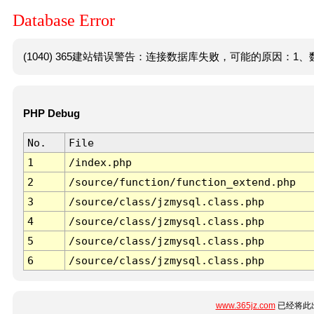
Database Error
(1040) 365建站错误警告：连接数据库失败，可能的原因：1、数
PHP Debug
No.
File
1
/index.php
2
/source/function/function_extend.php
3
/source/class/jzmysql.class.php
4
/source/class/jzmysql.class.php
5
/source/class/jzmysql.class.php
6
/source/class/jzmysql.class.php
www.365jz.com
已经将此