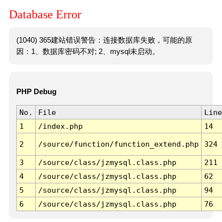
Database Error
(1040) 365建站错误警告：连接数据库失败，可能的原
因：1、数据库密码不对; 2、mysql未启动。
PHP Debug
No.
File
Line
1
/index.php
14
2
/source/function/function_extend.php
324
3
/source/class/jzmysql.class.php
211
4
/source/class/jzmysql.class.php
62
5
/source/class/jzmysql.class.php
94
6
/source/class/jzmysql.class.php
76