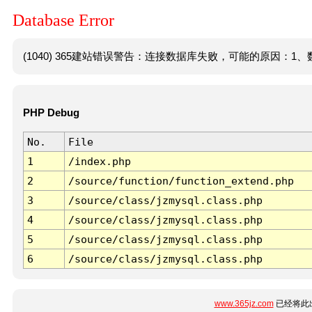
Database Error
(1040) 365建站错误警告：连接数据库失败，可能的原因：1、数
PHP Debug
No.
File
1
/index.php
2
/source/function/function_extend.php
3
/source/class/jzmysql.class.php
4
/source/class/jzmysql.class.php
5
/source/class/jzmysql.class.php
6
/source/class/jzmysql.class.php
www.365jz.com
已经将此