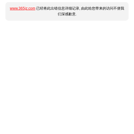
www.365jz.com
已经将此出错信息详细记录, 由此给您带来的访问不便我
们深感歉意.