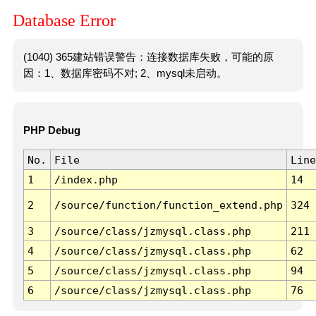
Database Error
(1040) 365建站错误警告：连接数据库失败，可能的原
因：1、数据库密码不对; 2、mysql未启动。
PHP Debug
No.
File
Line
1
/index.php
14
2
/source/function/function_extend.php
324
3
/source/class/jzmysql.class.php
211
4
/source/class/jzmysql.class.php
62
5
/source/class/jzmysql.class.php
94
6
/source/class/jzmysql.class.php
76