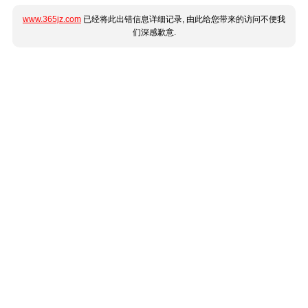
www.365jz.com
已经将此出错信息详细记录, 由此给您带来的访问不便我
们深感歉意.