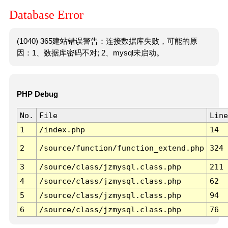
Database Error
(1040) 365建站错误警告：连接数据库失败，可能的原
因：1、数据库密码不对; 2、mysql未启动。
PHP Debug
No.
File
Line
1
/index.php
14
2
/source/function/function_extend.php
324
3
/source/class/jzmysql.class.php
211
4
/source/class/jzmysql.class.php
62
5
/source/class/jzmysql.class.php
94
6
/source/class/jzmysql.class.php
76