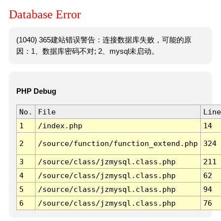
Database Error
(1040) 365建站错误警告：连接数据库失败，可能的原
因：1、数据库密码不对; 2、mysql未启动。
PHP Debug
No.
File
Line
1
/index.php
14
2
/source/function/function_extend.php
324
3
/source/class/jzmysql.class.php
211
4
/source/class/jzmysql.class.php
62
5
/source/class/jzmysql.class.php
94
6
/source/class/jzmysql.class.php
76