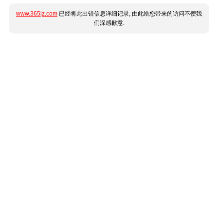
www.365jz.com
已经将此出错信息详细记录, 由此给您带来的访问不便我
们深感歉意.