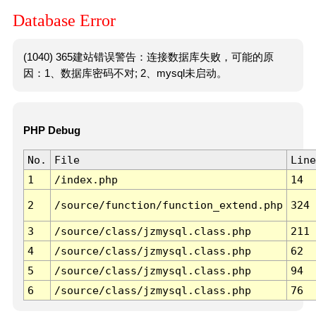
Database Error
(1040) 365建站错误警告：连接数据库失败，可能的原
因：1、数据库密码不对; 2、mysql未启动。
PHP Debug
No.
File
Line
1
/index.php
14
2
/source/function/function_extend.php
324
3
/source/class/jzmysql.class.php
211
4
/source/class/jzmysql.class.php
62
5
/source/class/jzmysql.class.php
94
6
/source/class/jzmysql.class.php
76