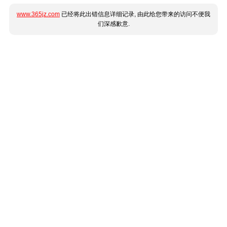
www.365jz.com
已经将此出错信息详细记录, 由此给您带来的访问不便我
们深感歉意.