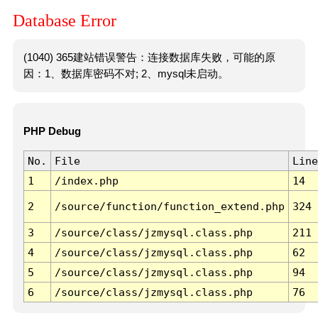
Database Error
(1040) 365建站错误警告：连接数据库失败，可能的原
因：1、数据库密码不对; 2、mysql未启动。
PHP Debug
No.
File
Line
1
/index.php
14
2
/source/function/function_extend.php
324
3
/source/class/jzmysql.class.php
211
4
/source/class/jzmysql.class.php
62
5
/source/class/jzmysql.class.php
94
6
/source/class/jzmysql.class.php
76