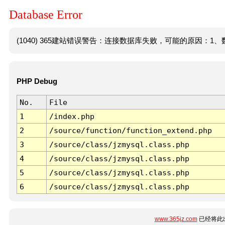
Database Error
(1040) 365建站错误警告：连接数据库失败，可能的原因：1、数
PHP Debug
No.
File
1
/index.php
2
/source/function/function_extend.php
3
/source/class/jzmysql.class.php
4
/source/class/jzmysql.class.php
5
/source/class/jzmysql.class.php
6
/source/class/jzmysql.class.php
www.365jz.com
已经将此