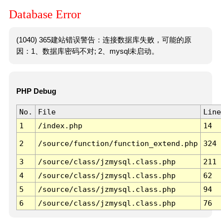
Database Error
(1040) 365建站错误警告：连接数据库失败，可能的原
因：1、数据库密码不对; 2、mysql未启动。
PHP Debug
No.
File
Line
1
/index.php
14
2
/source/function/function_extend.php
324
3
/source/class/jzmysql.class.php
211
4
/source/class/jzmysql.class.php
62
5
/source/class/jzmysql.class.php
94
6
/source/class/jzmysql.class.php
76