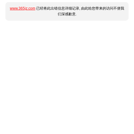
www.365jz.com
已经将此出错信息详细记录, 由此给您带来的访问不便我
们深感歉意.