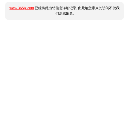
www.365jz.com
已经将此出错信息详细记录, 由此给您带来的访问不便我
们深感歉意.