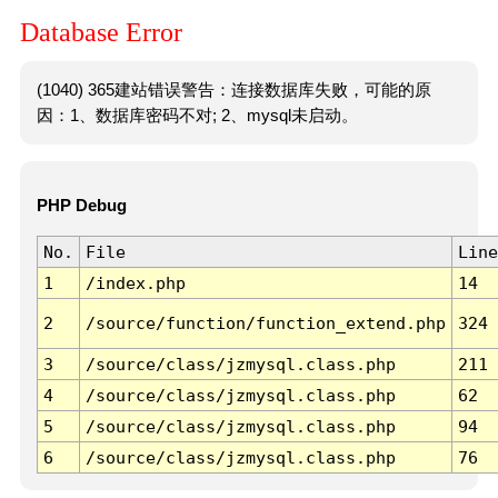
Database Error
(1040) 365建站错误警告：连接数据库失败，可能的原
因：1、数据库密码不对; 2、mysql未启动。
PHP Debug
No.
File
Line
1
/index.php
14
2
/source/function/function_extend.php
324
3
/source/class/jzmysql.class.php
211
4
/source/class/jzmysql.class.php
62
5
/source/class/jzmysql.class.php
94
6
/source/class/jzmysql.class.php
76