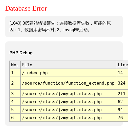
Database Error
(1040) 365建站错误警告：连接数据库失败，可能的原
因：1、数据库密码不对; 2、mysql未启动。
PHP Debug
No.
File
Line
1
/index.php
14
2
/source/function/function_extend.php
324
3
/source/class/jzmysql.class.php
211
4
/source/class/jzmysql.class.php
62
5
/source/class/jzmysql.class.php
94
6
/source/class/jzmysql.class.php
76