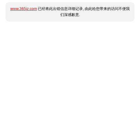
www.365jz.com
已经将此出错信息详细记录, 由此给您带来的访问不便我
们深感歉意.