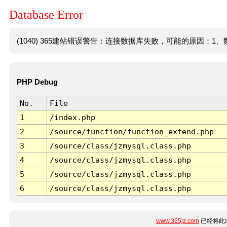
Database Error
(1040) 365建站错误警告：连接数据库失败，可能的原因：1、数
PHP Debug
No.
File
1
/index.php
2
/source/function/function_extend.php
3
/source/class/jzmysql.class.php
4
/source/class/jzmysql.class.php
5
/source/class/jzmysql.class.php
6
/source/class/jzmysql.class.php
www.365jz.com
已经将此