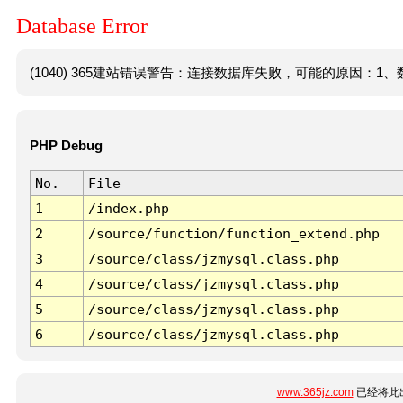
Database Error
(1040) 365建站错误警告：连接数据库失败，可能的原因：1、数
PHP Debug
No.
File
1
/index.php
2
/source/function/function_extend.php
3
/source/class/jzmysql.class.php
4
/source/class/jzmysql.class.php
5
/source/class/jzmysql.class.php
6
/source/class/jzmysql.class.php
www.365jz.com
已经将此